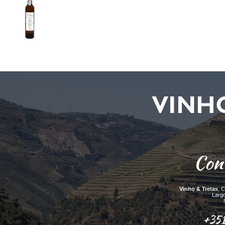
Con
Vinho & Tretas
, 
Larg
+351