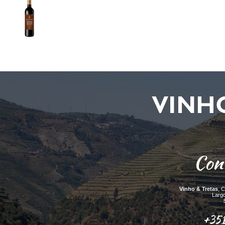
Con
Vinho & Tretas
, 
Larg
+351