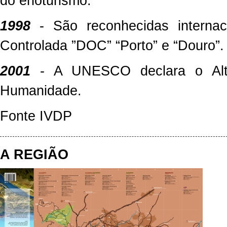
do
enoturismo.
1998
- São reconhecidas interna
Controlada ”DOC” “Porto” e “Douro”.
2001
- A UNESCO declara o Alto
Humanidade.
Fonte IVDP
A REGIÃO