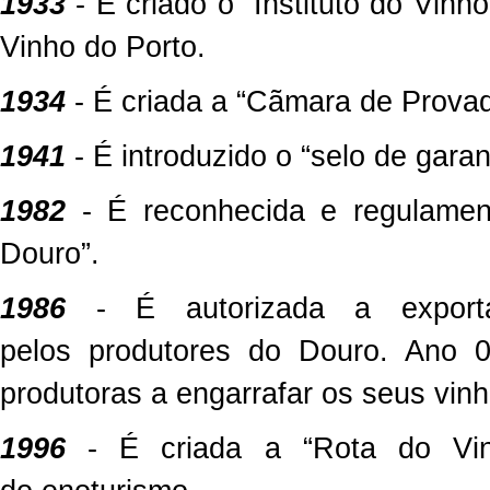
1933
- É criado o “Instituto do Vin
Vinho do Porto.
1934
- É criada a “Cãmara de Provado
1941
- É introduzido o “selo de garan
1982
- É reconhecida e regulamen
Douro”.
1986
- É autorizada a exporta
pelos
produtores do Douro. Ano 0
produtoras a engarrafar os seus vinh
1996
- É criada a “Rota do Vin